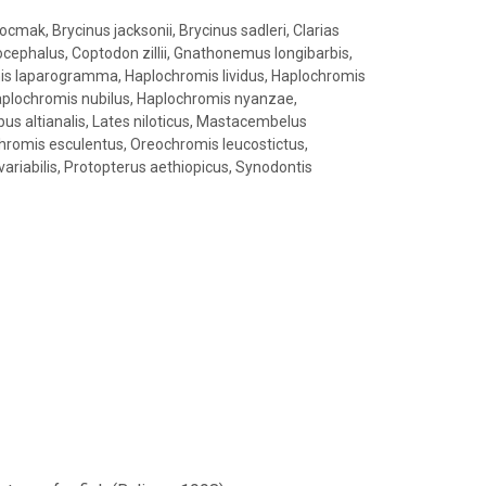
cmak, Brycinus jacksonii, Brycinus sadleri, Clarias
liocephalus, Coptodon zillii, Gnathonemus longibarbis,
s laparogramma, Haplochromis lividus, Haplochromis
aplochromis nubilus, Haplochromis nyanzae,
s altianalis, Lates niloticus, Mastacembelus
romis esculentus, Oreochromis leucostictus,
ariabilis, Protopterus aethiopicus, Synodontis