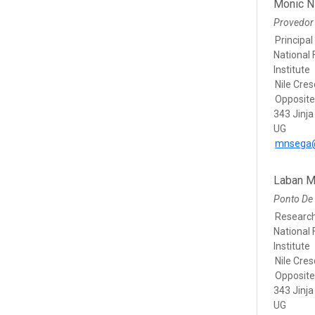
Monic 
Provedor
Principa
National
Institute
Nile Cres
Opposite
343 Jinja
UG
mnsega
Laban M
Ponto De
Research
National
Institute
Nile Cres
Opposite
343 Jinja
UG