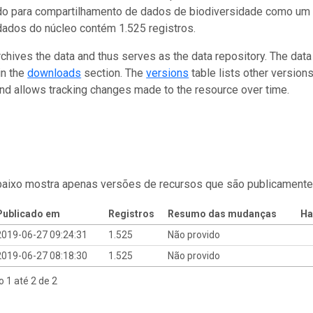
do para compartilhamento de dados de biodiversidade como um 
dados do núcleo contém 1.525 registros.
rchives the data and thus serves as the data repository. The data
in the
downloads
section. The
versions
table lists other version
and allows tracking changes made to the resource over time.
baixo mostra apenas versões de recursos que são publicamente
Publicado em
Registros
Resumo das mudanças
Ha
2019-06-27 09:24:31
1.525
Não provido
2019-06-27 08:18:30
1.525
Não provido
o 1 até 2 de 2