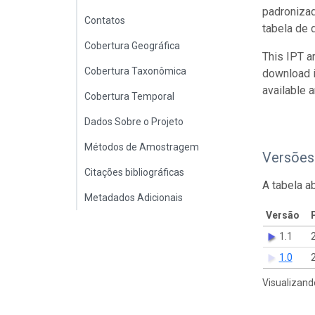
padroniza
Contatos
tabela de 
Cobertura Geográfica
This IPT a
Cobertura Taxonômica
download 
available 
Cobertura Temporal
Dados Sobre o Projeto
Métodos de Amostragem
Versões
Citações bibliográficas
A tabela a
Metadados Adicionais
Versão
1.1
1.0
Visualizand