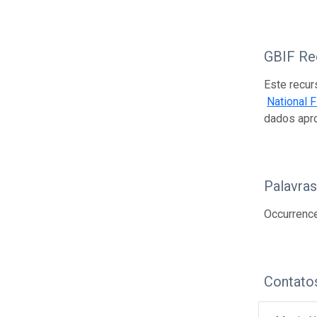
GBIF Reg
Este recur
National 
dados apr
Palavra
Occurrence
Contato