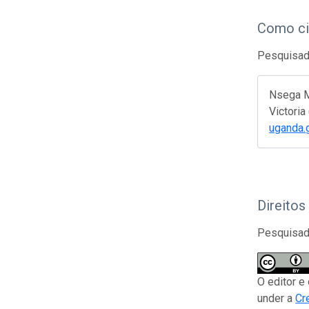
Como ci
Pesquisado
Nsega M,
Victoria
uganda.
Direitos
Pesquisado
O editor e
under a
Cr