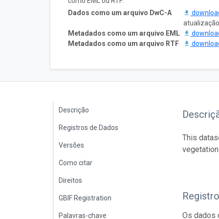
como EML ou RTF:
Dados como um arquivo DwC-A
downlo
atualizaçã
Metadados como um arquivo EML
downlo
Metadados como um arquivo RTF
downlo
Descrição
Descriç
Registros de Dados
This datas
Versões
vegetation
Como citar
Direitos
Registr
GBIF Registration
Os dados d
Palavras-chave