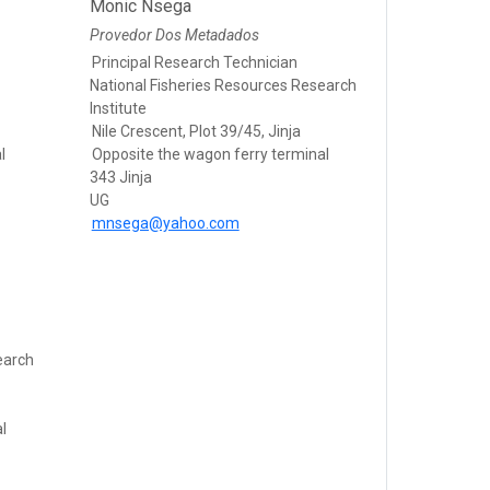
Monic Nsega
Provedor Dos Metadados
Principal Research Technician
National Fisheries Resources Research
Institute
Nile Crescent, Plot 39/45, Jinja
l
Opposite the wagon ferry terminal
343 Jinja
UG
mnsega@yahoo.com
earch
l