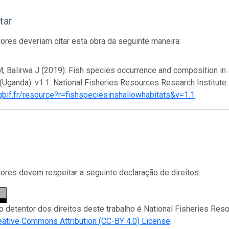
tar
res deveriam citar esta obra da seguinte maneira:
 Balirwa J (2019): Fish species occurrence and composition in 
 (Uganda). v1.1. National Fisheries Resources Research Institut
gbif.fr/resource?r=fishspeciesinshallowhabitats&v=1.1
res devem respeitar a seguinte declaração de direitos:
 o detentor dos direitos deste trabalho é National Fisheries Res
eative Commons Attribution (CC-BY 4.0) License
.