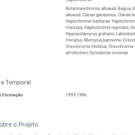
Astatoreochromis alluaudi, Bagrus do
alluaudi, Clarias gariepinus, Clarias 
Haplochromis barbarae, Haplochromi
macrops, Haplochromis nigricans, H
Hippopotamyrus grahami, Labeobarbu
frenatus, Momyrus kannume, Oreoch
Oreochromis niloticus, Oreochromis v
afrofischeri, Synodontis victoriae
ra Temporal
e Formação
1993-1996
obre o Projeto