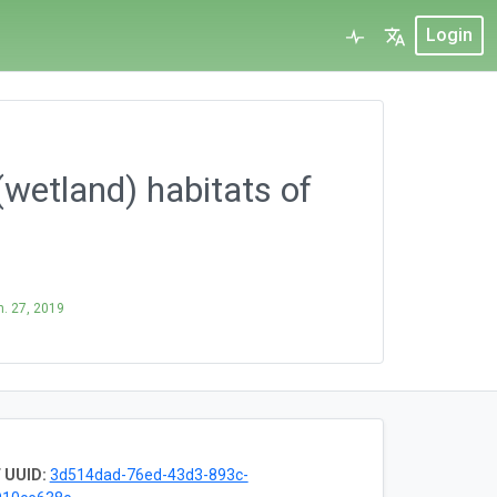
Login
(wetland) habitats of
)
n. 27, 2019
 UUID:
3d514dad-76ed-43d3-893c-