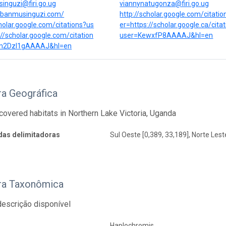
inguzi@firi.go.ug
viannynatugonza@firi.go.ug
labanmusinguzi.com/
http://scholar.google.com/citati
cholar.google.com/citations?us
er=https://scholar.google.ca/cita
://scholar.google.com/citation
user=KewxfP8AAAAJ&hl=en
m2Dzl1gAAAAJ&hl=en
ra Geográfica
covered habitats in Northern Lake Victoria, Uganda
as delimitadoras
Sul Oeste [0,389, 33,189], Norte Lest
ra Taxonômica
escrição disponível
Haplochromis