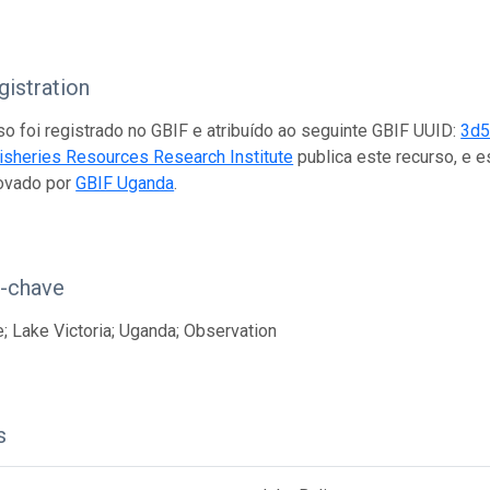
istration
so foi registrado no GBIF e atribuído ao seguinte GBIF UUID:
3d5
Fisheries Resources Research Institute
publica este recurso, e 
ovado por
GBIF Uganda
.
s-chave
; Lake Victoria; Uganda; Observation
s