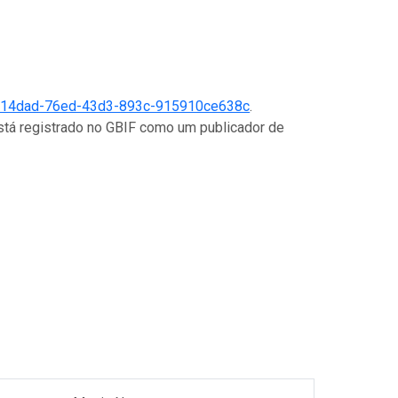
14dad-76ed-43d3-893c-915910ce638c
.
está registrado no GBIF como um publicador de