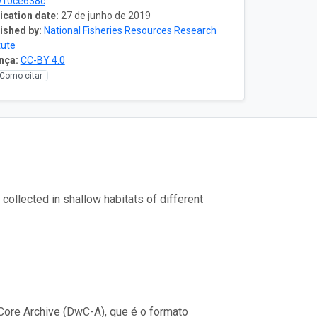
910ce638c
ication date:
27 de junho de 2019
ished by:
National Fisheries Resources Research
tute
nça:
CC-BY 4.0
Como citar
ollected in shallow habitats of different
ore Archive (DwC-A), que é o formato