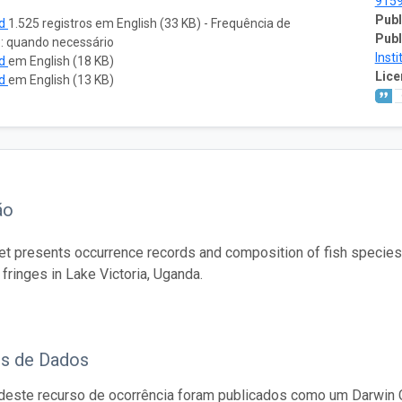
915
Publ
ad
1.525 registros em English (33 KB) - Frequência de
Publ
o: quando necessário
Insti
ad
em English (18 KB)
Lice
ad
em English (13 KB)
ão
et presents occurrence records and composition of fish species c
 fringes in Lake Victoria, Uganda.
os de Dados
este recurso de ocorrência foram publicados como um Darwin C