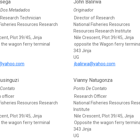
Nsega
John Balirwa
 Dos Metadados
Originador
l Research Technician
Director of Research
 Fisheries Resources Research
National Fisheries Resources
Resources Research Institute
cent, Plot 39/45, Jinja
Nile Crescent, Plot 39/45, Jinja
 the wagon ferry terminal
opposite the Wagon ferry termina
343 Jinja
UG
@yahoo.com
jbalirwa@yahoo.com
usinguzi
Vianny Natugonza
 Contato
Ponto De Contato
 officer
Research Officer
 Fisheries Resources Research
National Fisheries Resources Res
Institute
cent, Plot 39/45, Jinja
Nile Crescent, Plot 39/45, Jinja
 the wagon ferry terminal
Opposite the wagon ferry termina
343 Jinja
UG