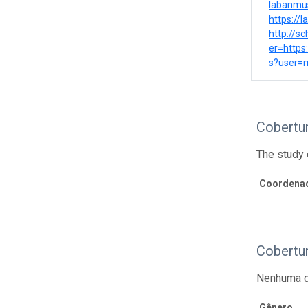
labanmus
https://
http://s
er=https
s?user=
Cobertu
The study 
Coordenad
Cobertu
Nenhuma d
Gênero