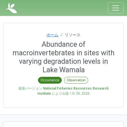
ホーム
リソース
Abundance of
macroinvertebrates in sites with
varying degradation levels in
Lake Wamala
Occurrence
Observation
最新バージョン
National Fisheries Resources Research
Institute
により出版
1月 30, 2020