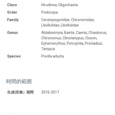
Class
Hirudinea, Oligochaeta
Order
Podocopa
Family
Ceratopogonidae, Chironomidae,
Libellulidae, Libellulidae
Genus
Ablabesmyia, Baetis, Caenis, Chaoborus,
Chironomus, Clinotanypus, Cloeon,
Ephemerythus, Petrophila, Procladius,
Tanypus
Species
Povilla adusta
時間的範囲
生成(収集）期間
2016-2017