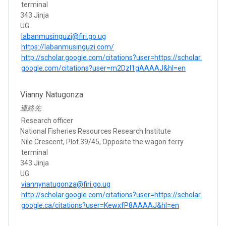
terminal
343 Jinja
UG
labanmusinguzi@firi.go.ug
https://labanmusinguzi.com/
http://scholar.google.com/citations?user=https://scholar.
google.com/citations?user=m2Dzl1gAAAAJ&hl=en
Vianny Natugonza
連絡先
Research officer
National Fisheries Resources Research Institute
Nile Crescent, Plot 39/45, Opposite the wagon ferry
terminal
343 Jinja
UG
viannynatugonza@firi.go.ug
http://scholar.google.com/citations?user=https://scholar.
google.ca/citations?user=KewxfP8AAAAJ&hl=en