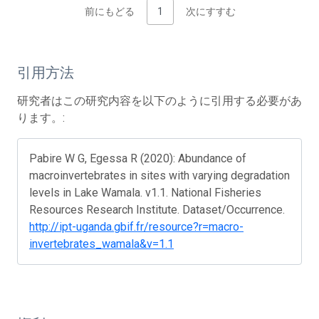
前にもどる
1
次にすすむ
引用方法
研究者はこの研究内容を以下のように引用する必要があ
ります。:
Pabire W G, Egessa R (2020): Abundance of
macroinvertebrates in sites with varying degradation
levels in Lake Wamala. v1.1. National Fisheries
Resources Research Institute. Dataset/Occurrence.
http://ipt-uganda.gbif.fr/resource?r=macro-
invertebrates_wamala&v=1.1