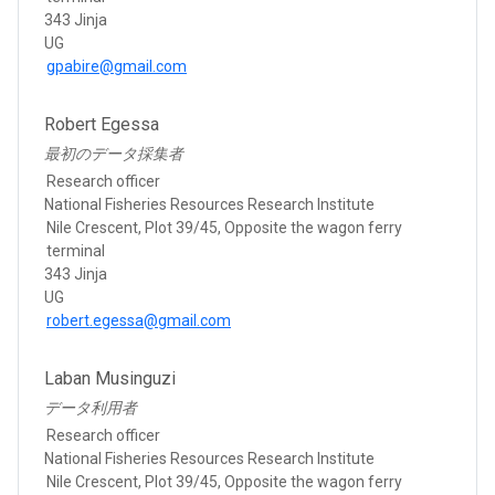
343 Jinja
UG
gpabire@gmail.com
Robert Egessa
最初のデータ採集者
Research officer
National Fisheries Resources Research Institute
Nile Crescent, Plot 39/45, Opposite the wagon ferry
terminal
343 Jinja
UG
robert.egessa@gmail.com
Laban Musinguzi
データ利用者
Research officer
National Fisheries Resources Research Institute
Nile Crescent, Plot 39/45, Opposite the wagon ferry