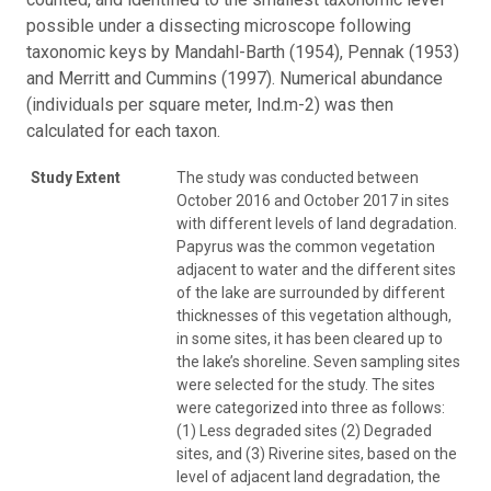
possible under a dissecting microscope following
taxonomic keys by Mandahl-Barth (1954), Pennak (1953)
and Merritt and Cummins (1997). Numerical abundance
(individuals per square meter, Ind.m-2) was then
calculated for each taxon.
Study Extent
The study was conducted between
October 2016 and October 2017 in sites
with different levels of land degradation.
Papyrus was the common vegetation
adjacent to water and the different sites
of the lake are surrounded by different
thicknesses of this vegetation although,
in some sites, it has been cleared up to
the lake’s shoreline. Seven sampling sites
were selected for the study. The sites
were categorized into three as follows:
(1) Less degraded sites (2) Degraded
sites, and (3) Riverine sites, based on the
level of adjacent land degradation, the