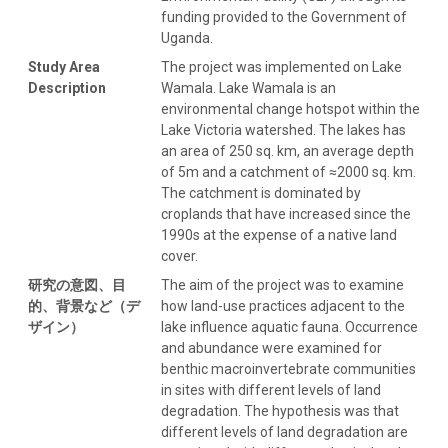
funding provided to the Government of
Uganda.
Study Area
The project was implemented on Lake
Description
Wamala. Lake Wamala is an
environmental change hotspot within the
Lake Victoria watershed. The lakes has
an area of 250 sq. km, an average depth
of 5m and a catchment of ≈2000 sq. km.
The catchment is dominated by
croplands that have increased since the
1990s at the expense of a native land
cover.
研究の意図、目
The aim of the project was to examine
的、背景など（デ
how land-use practices adjacent to the
ザイン）
lake influence aquatic fauna. Occurrence
and abundance were examined for
benthic macroinvertebrate communities
in sites with different levels of land
degradation. The hypothesis was that
different levels of land degradation are