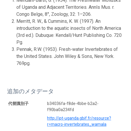
Mendahl-Barth, G. (1954). The Freshwater Mollusks
of Uganda and Adjacent Territories. Annls Mus. r.
Congo Belge, 8°, Zoology, 32: 1–206.
Merritt, R. W., & Cummins, K. W. (1997). An
introduction to the aquatic insects of North America
(3rd ed.). Dubuque: Kendall/Hunt Publishing Co. 720
Pg.
Pennak, R.W. (1953). Fresh-water Invertebrates of
the United States. John Wiley & Sons, New York.
769pg.
追加のメタデータ
代替識別子
b34036fa-f8de-4bbe-b2a2-
f90ba0a234fd
http://ipt-uganda.gbif.fr/resource?
r=macro-invertebrates_wamala