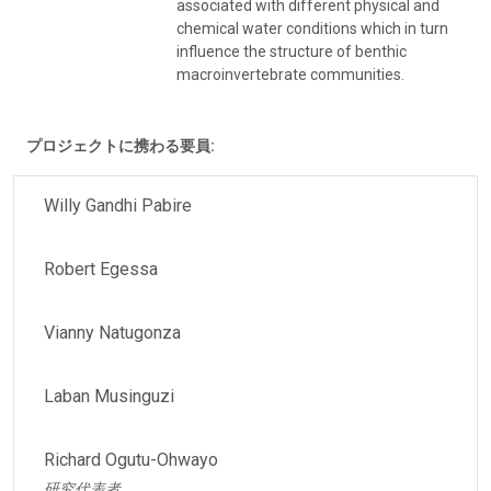
associated with different physical and
chemical water conditions which in turn
influence the structure of benthic
macroinvertebrate communities.
プロジェクトに携わる要員:
Willy Gandhi Pabire
Robert Egessa
Vianny Natugonza
Laban Musinguzi
Richard Ogutu-Ohwayo
研究代表者