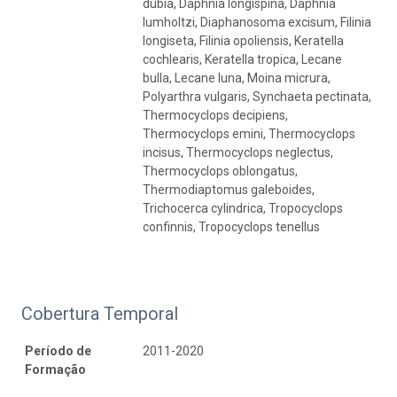
dubia, Daphnia longispina, Daphnia
lumholtzi, Diaphanosoma excisum, Filinia
longiseta, Filinia opoliensis, Keratella
cochlearis, Keratella tropica, Lecane
bulla, Lecane luna, Moina micrura,
Polyarthra vulgaris, Synchaeta pectinata,
Thermocyclops decipiens,
Thermocyclops emini, Thermocyclops
incisus, Thermocyclops neglectus,
Thermocyclops oblongatus,
Thermodiaptomus galeboides,
Trichocerca cylindrica, Tropocyclops
confinnis, Tropocyclops tenellus
Cobertura Temporal
Período de
2011-2020
Formação