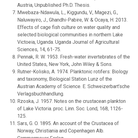
Austria, Unpublished Ph.D. Thesis.
Mwebaza-Ndawula, L., Kiggundu, V., Magezi, G.,
Naluwayiro, J., Ghandhi-Pabire, W. & Ocaya, H. 2013.
Effects of cage fish culture on water quality and
selected biological communities in northern Lake
Victoeia, Uganda. Uganda Journal of Agricultural
Sciences, 14, 61-75.
Pennak, R. W. 1953. Fresh-water invertebrates of the
United States, New York, John Wiley & Sons.
Rutner-Kolisko, A. 1974. Planktonic rotifers: Biology
and taxonomy, Biological Station Lunz of the
Austrian Academy of Science. E. Schweizerbart’sche
Verlagsbuchhandlung.
Rzoska, J. 1957. Notes on the crustacean plankton
of Lake Victoria. proc. Linn. Soc. Lond, 168, 1126-
125.
Sars, G. O. 1895. An account of the Crustacea of
Norway, Christiania and Copenhagen Alb.