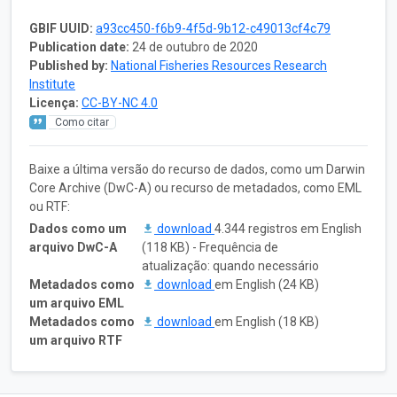
GBIF UUID:
a93cc450-f6b9-4f5d-9b12-c49013cf4c79
Publication date:
24 de outubro de 2020
Published by:
National Fisheries Resources Research
Institute
Licença:
CC-BY-NC 4.0
Como citar
Baixe a última versão do recurso de dados, como um Darwin
Core Archive (DwC-A) ou recurso de metadados, como EML
ou RTF:
Dados como um
download
4.344 registros em English
arquivo DwC-A
(118 KB) - Frequência de
atualização: quando necessário
Metadados como
download
em English (24 KB)
um arquivo EML
Metadados como
download
em English (18 KB)
um arquivo RTF