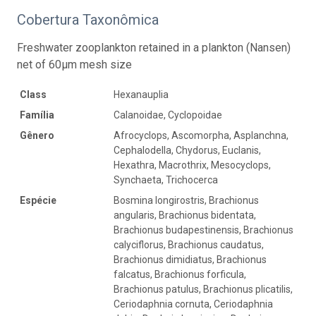
Cobertura Taxonômica
Freshwater zooplankton retained in a plankton (Nansen)
net of 60µm mesh size
Class
Hexanauplia
Família
Calanoidae, Cyclopoidae
Gênero
Afrocyclops, Ascomorpha, Asplanchna,
Cephalodella, Chydorus, Euclanis,
Hexathra, Macrothrix, Mesocyclops,
Synchaeta, Trichocerca
Espécie
Bosmina longirostris, Brachionus
angularis, Brachionus bidentata,
Brachionus budapestinensis, Brachionus
calyciflorus, Brachionus caudatus,
Brachionus dimidiatus, Brachionus
falcatus, Brachionus forficula,
Brachionus patulus, Brachionus plicatilis,
Ceriodaphnia cornuta, Ceriodaphnia