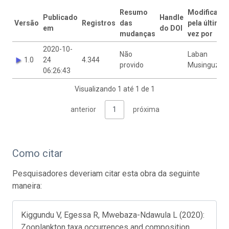
Resumo
Modificado
Publicado
Handle
Versão
Registros
das
pela última
em
do DOI
mudanças
vez por
2020-10-
Não
Laban
1.0
24
4.344
provido
Musinguzi
06:26:43
Visualizando 1 até 1 de 1
anterior
1
próxima
Como citar
Pesquisadores deveriam citar esta obra da seguinte
maneira:
Kiggundu V, Egessa R, Mwebaza-Ndawula L (2020):
Zooplankton taxa occurrences and composition