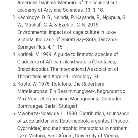
American Daphnia. Memoirs of the connecticut
academy of Arts and Sciences, 13, 1-18.
Kashindye, B. B., Nsinda, P., Kayanda, R., Ngupula, G.
W., Mashafi, C. A. & Ezekiel, C. N. 2015.
Environmental impacts of cage culture in Lake
Victoria: the case of Shirati Bay-Sota, Tanzania.
SpringerPlus, 4, 1-15.
Korinek, V. 1999. A guide to limnetic species of
Cladocera of African inland waters (Crustacea,
Branchiopoda). The International Association of
Theoretical and Applied Limnology. SIL.
Koste, W. 1978. Rotatoria. Die Radertiere
Mitteleuropas. Ein Bestimmungwerk, begrundet vo
Max Voig. Uberrordnung Monogononta. Gebruder
Borntraeger, Berlin, Stuttgart.
Mwebaza-Ndawula, L. 1998. Distribution, abundance
of zooplankton and Rastrineobola argentea (Pisces:
Cyprinidae) and their trophic interactions in northern
Lake Victoria, East Africa. , University of Vienna,